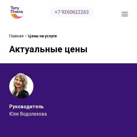
+7 9260622263
Главная
—
Цены на услуги
Актуальные цены
Руководитель
Юля Водолазова