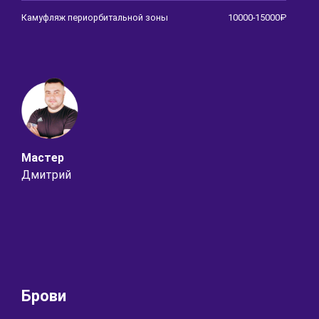
Камуфляж периорбитальной зоны
10000-15000₽
Мастер
Дмитрий
Брови