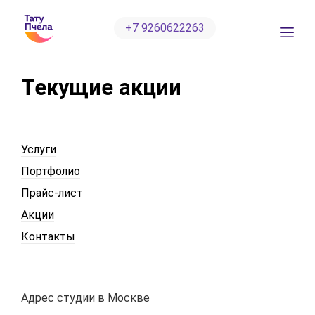
+7 9260622263
Текущие акции
şans
vidobet
vidobet
vidobet
vidobet
casinolevant
casinolevant
casinolevant
vidobet
şans
casinolevant
casino
şans
casino
casino
casino
boostaro
casinolevant
şans
casinolevant
şanscasino
vidobet
vidobet
levant
gorabet
galyabet
gorabet
gorabet
gorabet
vidobet
galyabet
gorabet
gorabet
nigeria
sports
casino
|
|
güncel
giriş
|
|
|
giriş
casino
giriş
şans
casino
levant
şans
şans
|
giriş
casino
giriş
|
|
giriş
casino
|
|
|
|
|
giriş
|
|
|
betting
betting
Услуги
|
giriş
|
|
|
|
|
giriş
|
|
|
|
giriş
|
|
|
|
|
Портфолио
|
|
|
Прайс-лист
Акции
Контакты
Адрес студии в Москве