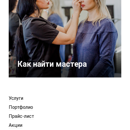
Как найти мастера
şans
vidobet
vidobet
vidobet
vidobet
casinolevant
casinolevant
casinolevant
vidobet
şans
casinolevant
casino
şans
casino
casino
casino
boostaro
casinolevant
şans
casinolevant
şanscasino
vidobet
vidobet
levant
gorabet
galyabet
gorabet
gorabet
gorabet
vidobet
galyabet
gorabet
gorabet
casino
|
|
güncel
giriş
|
|
|
giriş
casino
giriş
şans
casino
levant
şans
şans
|
giriş
casino
giriş
|
|
giriş
casino
|
|
|
|
|
giriş
|
|
Услуги
|
giriş
|
|
|
|
|
giriş
|
|
|
|
giriş
|
|
|
|
Портфолио
|
|
|
Прайс-лист
Акции