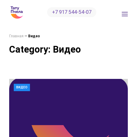
+7 917 544-54-07
Главная
—
Видео
Category: Видео
ВИДЕО