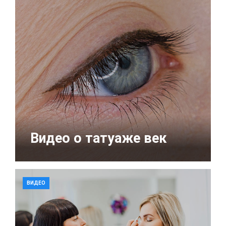
Видео о татуаже век
ВИДЕО